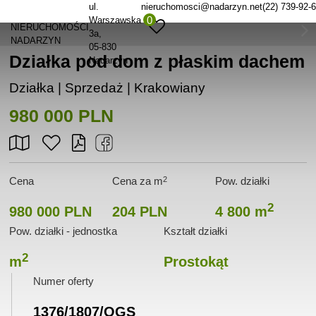
ul.
nieruchomosci@nadarzyn.net
(22) 739-92-
0
Warszawska
NIERUCHOMOŚCI
3a
NADARZYN
05-830
Działka pod dom z płaskim dachem
Nadarzyn
Działka | Sprzedaż |
Krakowiany
980 000 PLN
2
Cena
Cena za m
Pow. działki
2
980 000 PLN
204 PLN
4 800 m
Pow. działki - jednostka
Kształt działki
2
m
Prostokąt
Numer oferty
1376/1807/OGS