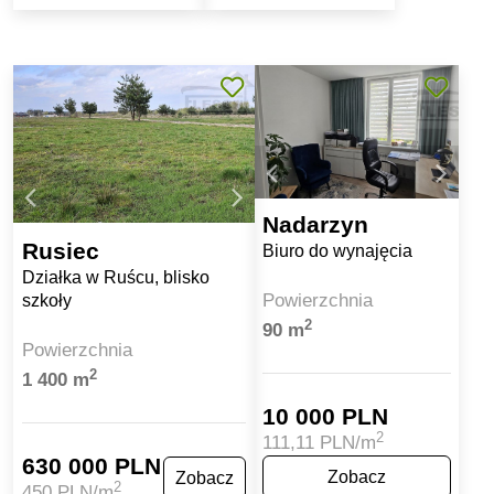
Nadarzyn
Rusiec
Biuro do wynajęcia
Działka w Ruścu, blisko
Powierzchnia
szkoły
2
90 m
Powierzchnia
2
1 400 m
10 000 PLN
2
111,11 PLN/m
630 000 PLN
Zobacz
Zobacz
2
450 PLN/m