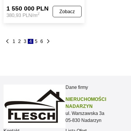
1 550 000 PLN
Zobacz
2
380,93 PLN/m
1
2
3
4
5
6
Dane firmy
NIERUCHOMOŚCI
NADARZYN
ul. Warszawska 3a
05-830 Nadarzyn
Kontakt
Lista Ofert