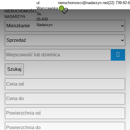
ul.
nieruchomosci@nadarzyn.net
(22) 739-92-
0
Warszawska
NIERUCHOMOŚCI
3a
NADARZYN
05-830
Nadarzyn
mapa