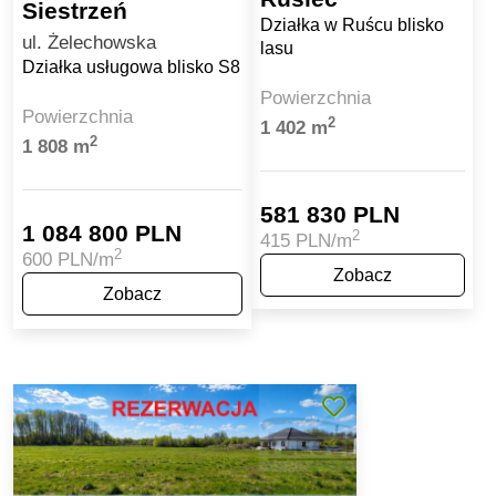
Siestrzeń
Działka w Ruścu blisko
ul. Żelechowska
lasu
Działka usługowa blisko S8
Powierzchnia
Powierzchnia
2
1 402 m
2
1 808 m
581 830 PLN
1 084 800 PLN
2
415 PLN/m
2
600 PLN/m
Zobacz
Zobacz