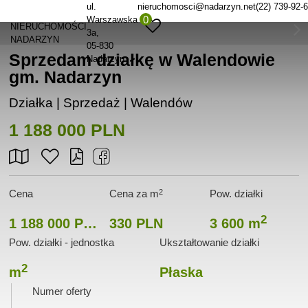
ul.
nieruchomosci@nadarzyn.net
(22) 739-92-
0
Warszawska
NIERUCHOMOŚCI
3a
NADARZYN
05-830
Sprzedam działkę w Walendowie
Nadarzyn
gm. Nadarzyn
Działka | Sprzedaż |
Walendów
1 188 000 PLN
2
Cena
Cena za m
Pow. działki
2
1 188 000 PLN
330 PLN
3 600 m
Pow. działki - jednostka
Ukształtowanie działki
2
m
Płaska
Numer oferty