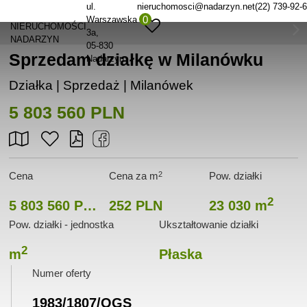
ul.
nieruchomosci@nadarzyn.net
(22) 739-92-
0
Warszawska
NIERUCHOMOŚCI
3a
NADARZYN
05-830
Sprzedam działkę w Milanówku
Nadarzyn
Działka | Sprzedaż |
Milanówek
5 803 560 PLN
2
Cena
Cena za m
Pow. działki
2
5 803 560 PLN
252 PLN
23 030 m
Pow. działki - jednostka
Ukształtowanie działki
2
m
Płaska
Numer oferty
1983/1807/OGS