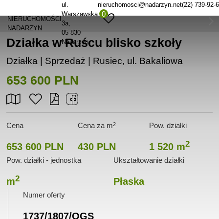
ul.
nieruchomosci@nadarzyn.net
(22) 739-92-
0
Warszawska
NIERUCHOMOŚCI
3a
NADARZYN
05-830
Działka w Ruścu blisko szkoły
Nadarzyn
Działka | Sprzedaż |
Rusiec, ul. Bakaliowa
653 600 PLN
2
Cena
Cena za m
Pow. działki
2
653 600 PLN
430 PLN
1 520 m
Pow. działki - jednostka
Ukształtowanie działki
2
m
Płaska
Numer oferty
1737/1807/OGS