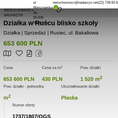
ul.
nieruchomosci@nadarzyn.net
(22) 739-92-
0
Warszawska
NIERUCHOMOŚCI
3a
NADARZYN
05-830
Działka w Ruścu blisko szkoły
Nadarzyn
Działka | Sprzedaż |
Rusiec, ul. Bakaliowa
653 600 PLN
2
Cena
Cena za m
Pow. działki
2
653 600 PLN
430 PLN
1 520 m
Pow. działki - jednostka
Ukształtowanie działki
2
m
Płaska
Numer oferty
1737/1807/OGS