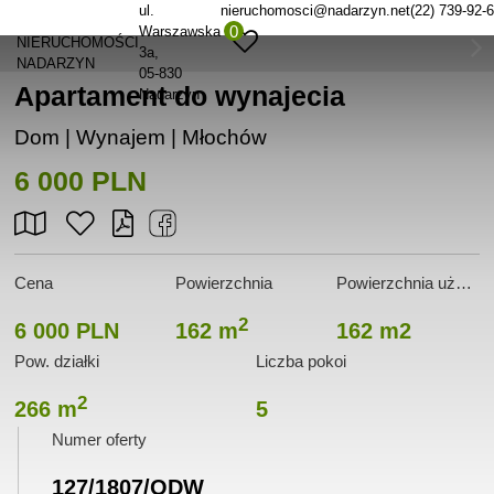
ul.
nieruchomosci@nadarzyn.net
(22) 739-92-
0
Warszawska
NIERUCHOMOŚCI
3a
NADARZYN
05-830
Apartament do wynajecia
Nadarzyn
Dom | Wynajem |
Młochów
6 000 PLN
Cena
Powierzchnia
Powierzchnia użytkowa
2
6 000 PLN
162 m
162 m2
Pow. działki
Liczba pokoi
2
266 m
5
Numer oferty
127/1807/ODW