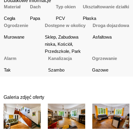
Dodatkowe informacje
Materiał
Dach
Typ okien
Ukształtowanie działki
Cegła
Papa
PCV
Płaska
Ogrodzenie
Dostępne w okolicy
Droga dojazdowa
Murowane
Sklep, Zabudowa 
Asfaltowa
niska, Kościół, 
Przedszkole, Park
Alarm
Kanalizacja
Ogrzewanie
Tak
Szambo
Gazowe
Galeria zdjęć oferty