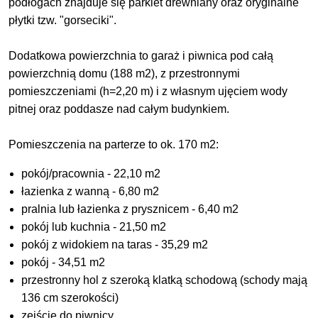
podłogach znajduje się parkiet drewniany oraz oryginalne
płytki tzw. "gorseciki".
Dodatkowa powierzchnia to garaż i piwnica pod całą
powierzchnią domu (188 m2), z przestronnymi
pomieszczeniami (h=2,20 m) i z własnym ujęciem wody
pitnej oraz poddasze nad całym budynkiem.
Pomieszczenia na parterze to ok. 170 m2:
pokój/pracownia - 22,10 m2
łazienka z wanną - 6,80 m2
pralnia lub łazienka z prysznicem - 6,40 m2
pokój lub kuchnia - 21,50 m2
pokój z widokiem na taras - 35,29 m2
pokój - 34,51 m2
przestronny hol z szeroką klatką schodową (schody mają
136 cm szerokości)
zejście do piwnicy