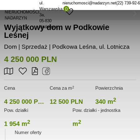
ul.
nieruchomosci@nadarzyn.net
(22) 739-92-
0
Warszawska
NIERUCHOMOŚCI
3a
NADARZYN
05-830
Wyjątkowy dom w Podkowie
Nadarzyn
Leśnej
Dom | Sprzedaż |
Podkowa Leśna, ul. Lotnicza
4 250 000 PLN
2
Cena
Cena za m
Powierzchnia
2
4 250 000 PLN
12 500 PLN
340 m
Pow. działki
Pow. działki - jednostka
2
2
1 954 m
m
Numer oferty