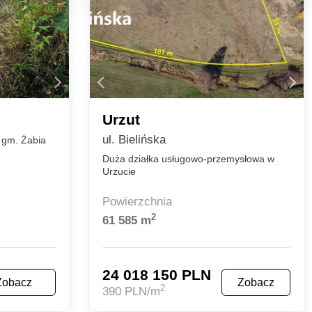
Urzut
ul. Bielińska
 gm. Żabia
Duża działka usługowo-przemysłowa w
Urzucie
Powierzchnia
2
61 585 m
24 018 150 PLN
Zobacz
Zobacz
2
390 PLN/m