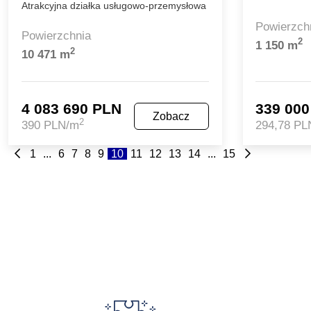
Atrakcyjna działka usługowo-przemysłowa
Powierzch
Powierzchnia
2
1 150 m
2
10 471 m
4 083 690 PLN
339 00
Zobacz
2
390 PLN/m
294,78 PL
1
...
6
7
8
9
10
11
12
13
14
...
15