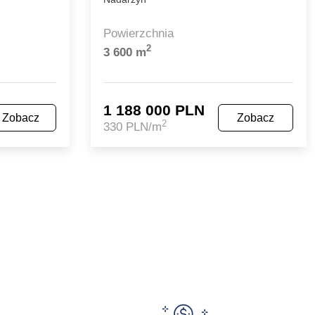
Powierzchnia
2
3 600 m
1 188 000 PLN
Zobacz
Zobacz
2
330 PLN/m