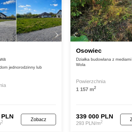
Osowiec
owa
Działka budowlana z mediami
Wola
 dom jednorodzinny lub
Powierzchnia
nia
2
1 157 m
0 PLN
339 000 PLN
Zobacz
2
2
m
293 PLN/m