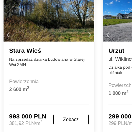
Stara Wieś
Urzut
ul. Wiklin
Na sprzedaż działka budowlana w Starej
Wsi 2MN
Działka pod
bliźniak
Powierzchnia
Powierzch
2
2 600 m
2
1 000 m
993 000 PLN
299 00
Zobacz
2
381,92 PLN/m
299 PLN/