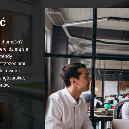
ć
ruchomości?
ci dzielą się
trendy
strzeżeniami
to również
wnętrzarskie,
rtów.