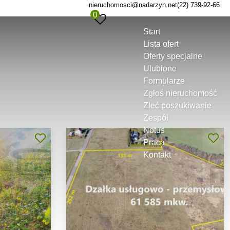
nieruchomosci@nadarzyn.net
(22) 739-92-66
0
Start
Lista ofert
Oferty specjalne
Ulubione
Formularze
Zgłoś nieruchomość
Zleć poszukiwanie
Zespół
Notus
Praca
Kontakt