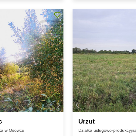
c
Urzut
łka w Osowcu
Działka usługowo-produkcyjna