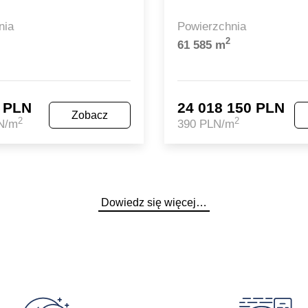
nia
Powierzchnia
2
61 585 m
0 PLN
24 018 150 PLN
Zobacz
2
2
N/m
390 PLN/m
Dowiedz się więcej…