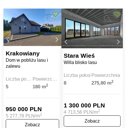
Krakowiany
Stara Wieś
Dom w pobliżu lasu i
Willa blisko lasu
zalewu
Liczba pokoi
Powierzchnia
Liczba pokoi
Powierzchnia
2
8
275,80 m
2
5
180 m
1 300 000 PLN
950 000 PLN
2
4 713,56 PLN/m
2
5 277,78 PLN/m
Zobacz
Zobacz