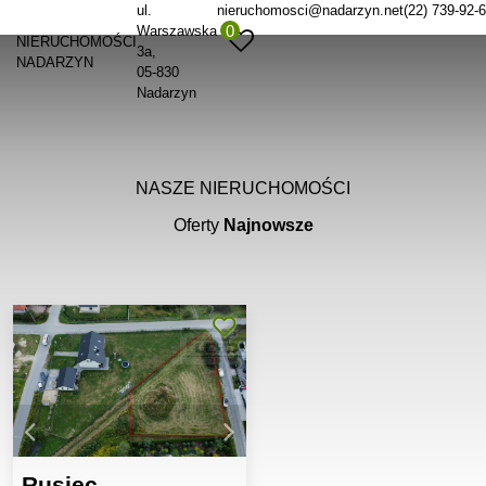
ul.
nieruchomosci@nadarzyn.net
(22) 739-92-
0
Warszawska
NIERUCHOMOŚCI
3a
NADARZYN
05-830
Nadarzyn
NASZE NIERUCHOMOŚCI
Oferty
Najnowsze
Rusiec